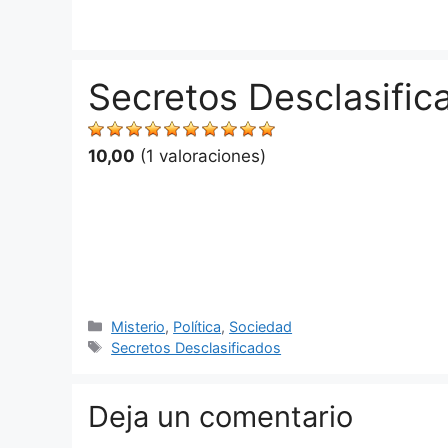
Saltar
al
contenido
Secretos Desclasific
10,00
(1 valoraciones)
Categorías
Misterio
,
Política
,
Sociedad
Etiquetas
Secretos Desclasificados
Deja un comentario