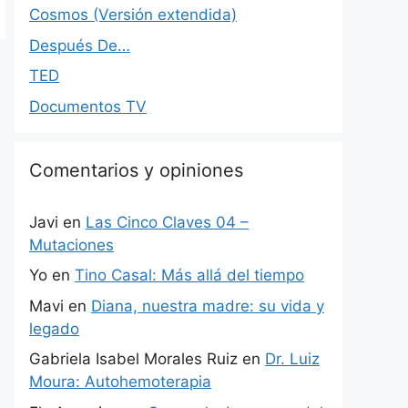
Cosmos (Versión extendida)
Después De…
TED
Documentos TV
Comentarios y opiniones
Javi
en
Las Cinco Claves 04 –
Mutaciones
Yo
en
Tino Casal: Más allá del tiempo
Mavi
en
Diana, nuestra madre: su vida y
legado
Gabriela Isabel Morales Ruiz
en
Dr. Luiz
Moura: Autohemoterapia