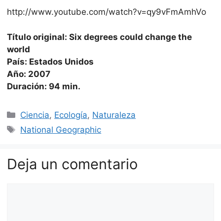
http://www.youtube.com/watch?v=qy9vFmAmhVo
Título original: Six degrees could change the
world
País: Estados Unidos
Año: 2007
Duración: 94 min.
Categorías
Ciencia
,
Ecología
,
Naturaleza
Etiquetas
National Geographic
Deja un comentario
Comentario