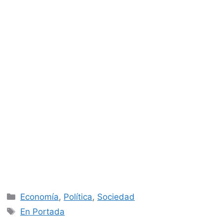
Categorías
Economía
,
Política
,
Sociedad
Etiquetas
En Portada