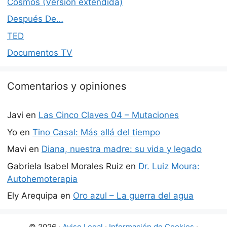
Cosmos (Versión extendida)
Después De…
TED
Documentos TV
Comentarios y opiniones
Javi
en
Las Cinco Claves 04 – Mutaciones
Yo
en
Tino Casal: Más allá del tiempo
Mavi
en
Diana, nuestra madre: su vida y legado
Gabriela Isabel Morales Ruiz
en
Dr. Luiz Moura:
Autohemoterapia
Ely Arequipa
en
Oro azul – La guerra del agua
© 2026 ·
Aviso Legal
·
Información de Cookies
·