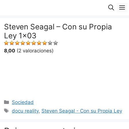
Saltar
M
al
contenido
Steven Seagal – Con su Propia
Ley 1×03
8,00
(2 valoraciones)
Categorías
Sociedad
Etiquetas
docu reality
,
Steven Seagal - Con su Propia Ley