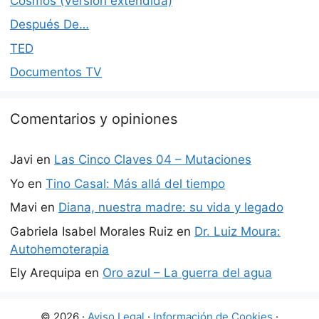
Cosmos (Versión extendida)
Después De…
TED
Documentos TV
Comentarios y opiniones
Javi
en
Las Cinco Claves 04 – Mutaciones
Yo
en
Tino Casal: Más allá del tiempo
Mavi
en
Diana, nuestra madre: su vida y legado
Gabriela Isabel Morales Ruiz
en
Dr. Luiz Moura:
Autohemoterapia
Ely Arequipa
en
Oro azul – La guerra del agua
© 2026 ·
Aviso Legal
·
Información de Cookies
·