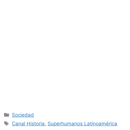
Categorías
Sociedad
Etiquetas
Canal Historia
,
Superhumanos Latinoamérica