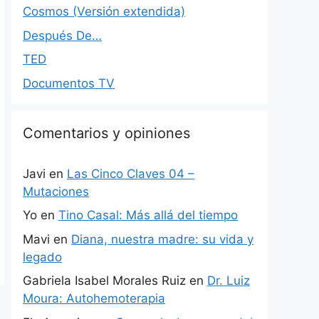
Cosmos (Versión extendida)
Después De…
TED
Documentos TV
Comentarios y opiniones
Javi
en
Las Cinco Claves 04 –
Mutaciones
Yo
en
Tino Casal: Más allá del tiempo
Mavi
en
Diana, nuestra madre: su vida y
legado
Gabriela Isabel Morales Ruiz
en
Dr. Luiz
Moura: Autohemoterapia