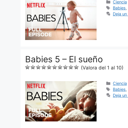
Categor
Ciencia
Etiquet
Babies
Deja un
Babies 5 – El sueño
(Valora del 1 al 10)
Categor
Ciencia
Etiquet
Babies
Deja un