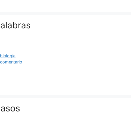
palabras
ías
as
,
biología
 comentario
pasos