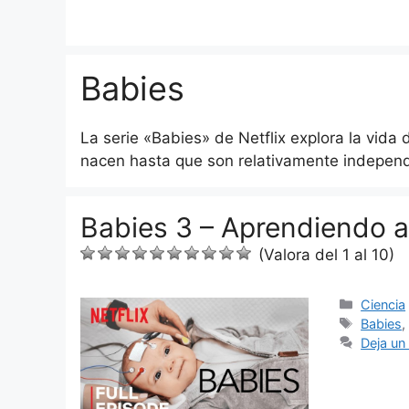
Saltar
al
contenido
Babies
La serie «Babies» de Netflix explora la vida
nacen hasta que son relativamente independ
Babies 3 – Aprendiendo a
(Valora del 1 al 10)
Categor
Ciencia
Etiquet
Babies
Deja un