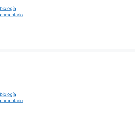
ías
as
,
biología
 comentario
ías
as
,
biología
 comentario