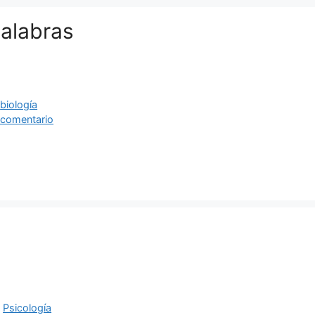
palabras
ías
as
,
biología
 comentario
ías
,
Psicología