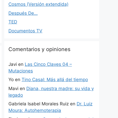
Cosmos (Versión extendida)
Después De…
TED
Documentos TV
Comentarios y opiniones
Javi
en
Las Cinco Claves 04 –
Mutaciones
Yo
en
Tino Casal: Más allá del tiempo
Mavi
en
Diana, nuestra madre: su vida y
legado
Gabriela Isabel Morales Ruiz
en
Dr. Luiz
Moura: Autohemoterapia