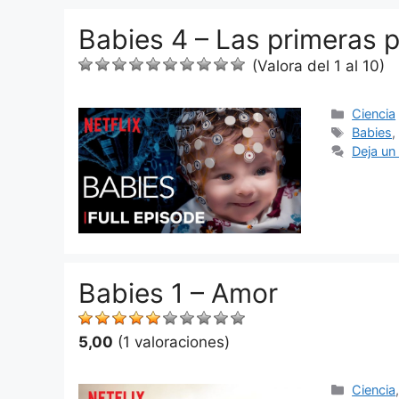
Babies 4 – Las primeras 
(Valora del 1 al 10)
Categor
Ciencia
Etiquet
Babies
Deja un
Babies 1 – Amor
5,00
(1 valoraciones)
Categor
Ciencia