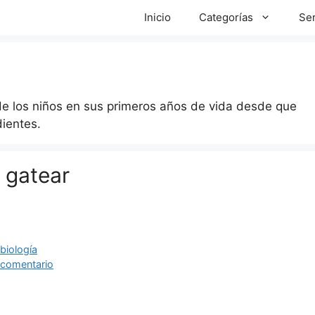
Inicio
Categorías
Ser
 de los niños en sus primeros años de vida desde que
ientes.
 gatear
ías
as
,
biología
 comentario