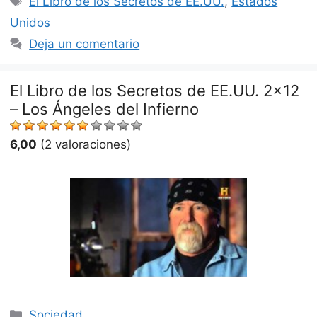
El Libro de los Secretos de EE.UU.
,
Estados
Unidos
Deja un comentario
El Libro de los Secretos de EE.UU. 2×12
– Los Ángeles del Infierno
6,00
(2 valoraciones)
Categorías
Sociedad