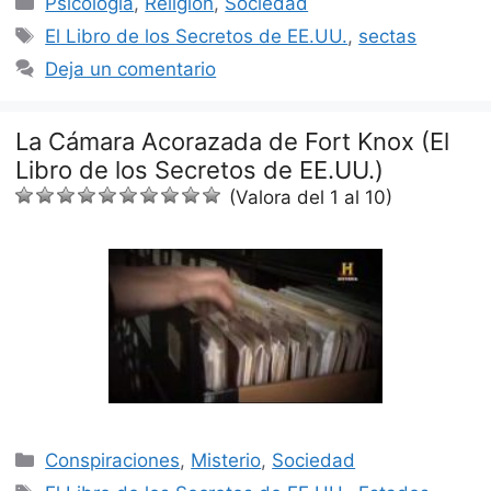
Psicología
,
Religión
,
Sociedad
Etiquetas
El Libro de los Secretos de EE.UU.
,
sectas
Deja un comentario
La Cámara Acorazada de Fort Knox (El
Libro de los Secretos de EE.UU.)
(Valora del 1 al 10)
Categorías
Conspiraciones
,
Misterio
,
Sociedad
Etiquetas