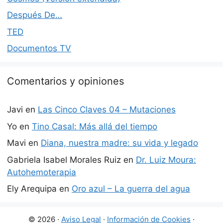
Después De…
TED
Documentos TV
Comentarios y opiniones
Javi
en
Las Cinco Claves 04 – Mutaciones
Yo
en
Tino Casal: Más allá del tiempo
Mavi
en
Diana, nuestra madre: su vida y legado
Gabriela Isabel Morales Ruiz
en
Dr. Luiz Moura:
Autohemoterapia
Ely Arequipa
en
Oro azul – La guerra del agua
© 2026 ·
Aviso Legal
·
Información de Cookies
·