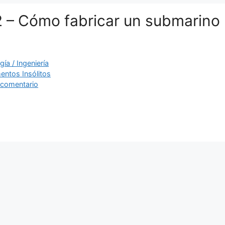
2 – Cómo fabricar un submarino
ías
ía / Ingeniería
as
entos Insólitos
 comentario