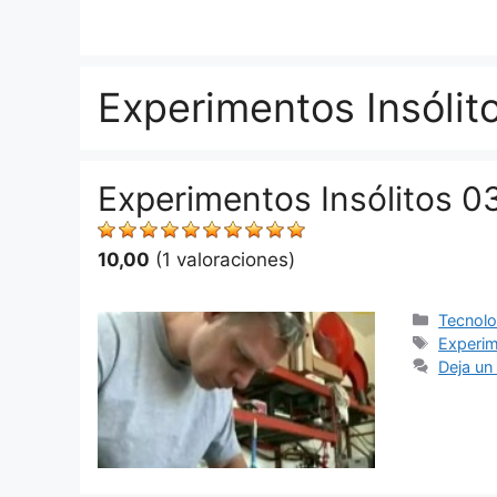
Saltar
al
contenido
Experimentos Insólit
Experimentos Insólitos 0
10,00
(1 valoraciones)
Categor
Tecnolog
Etiquet
Experim
Deja un