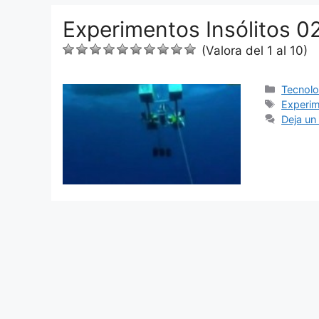
Experimentos Insólitos 0
(Valora del 1 al 10)
Categor
Tecnolog
Etiquet
Experim
Deja un