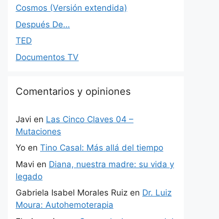
Cosmos (Versión extendida)
Después De…
TED
Documentos TV
Comentarios y opiniones
Javi
en
Las Cinco Claves 04 –
Mutaciones
Yo
en
Tino Casal: Más allá del tiempo
Mavi
en
Diana, nuestra madre: su vida y
legado
Gabriela Isabel Morales Ruiz
en
Dr. Luiz
Moura: Autohemoterapia