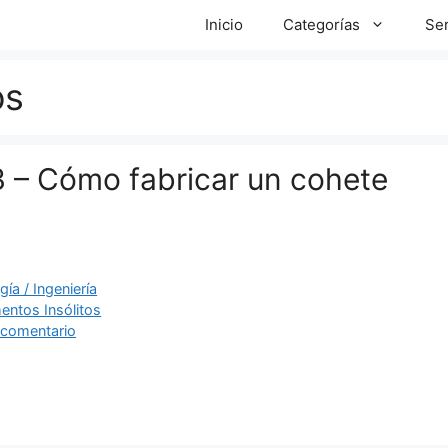
Inicio
Categorías
Ser
os
3 – Cómo fabricar un cohete
ías
ía / Ingeniería
as
entos Insólitos
 comentario