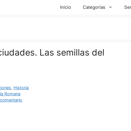
Inicio
Categorías
Ser
iudades. Las semillas del
ías
ciones
,
Historia
as
ría Romana
 comentario