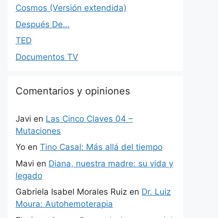
Cosmos (Versión extendida)
Después De…
TED
Documentos TV
Comentarios y opiniones
Javi
en
Las Cinco Claves 04 –
Mutaciones
Yo
en
Tino Casal: Más allá del tiempo
Mavi
en
Diana, nuestra madre: su vida y
legado
Gabriela Isabel Morales Ruiz
en
Dr. Luiz
Moura: Autohemoterapia