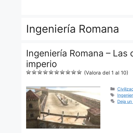
Saltar
al
contenido
Ingeniería Romana
Ingeniería Romana – Las c
imperio
(Valora del 1 al 10)
Categor
Civiliza
Etiquet
Ingenie
Deja un