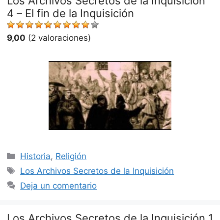
Los Archivos Secretos de la Inquisición
4 – El fin de la Inquisición
9,00
(2 valoraciones)
Categorías
Historia
,
Religión
Etiquetas
Los Archivos Secretos de la Inquisición
Deja un comentario
Los Archivos Secretos de la Inquisición 1