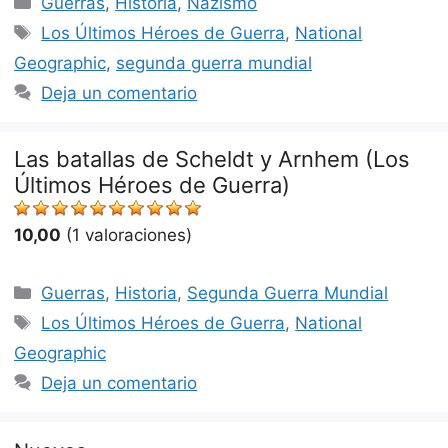
Guerras
,
Historia
,
Nazismo
Etiquetas
Los Últimos Héroes de Guerra
,
National
Geographic
,
segunda guerra mundial
Deja un comentario
Las batallas de Scheldt y Arnhem (Los
Últimos Héroes de Guerra)
10,00
(1 valoraciones)
Categorías
Guerras
,
Historia
,
Segunda Guerra Mundial
Etiquetas
Los Últimos Héroes de Guerra
,
National
Geographic
Deja un comentario