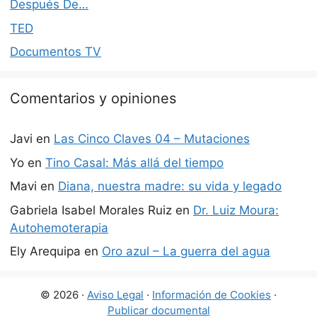
Después De…
TED
Documentos TV
Comentarios y opiniones
Javi
en
Las Cinco Claves 04 – Mutaciones
Yo
en
Tino Casal: Más allá del tiempo
Mavi
en
Diana, nuestra madre: su vida y legado
Gabriela Isabel Morales Ruiz
en
Dr. Luiz Moura:
Autohemoterapia
Ely Arequipa
en
Oro azul – La guerra del agua
© 2026 ·
Aviso Legal
·
Información de Cookies
·
Publicar documental