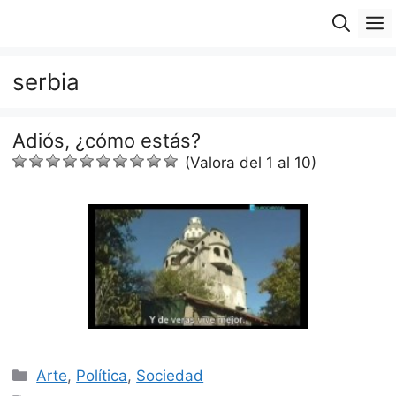
Saltar
M
al
contenido
serbia
Adiós, ¿cómo estás?
(Valora del 1 al 10)
Categorías
Arte
,
Política
,
Sociedad