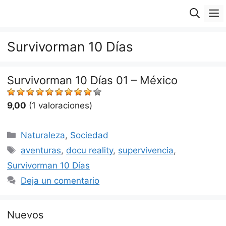
Saltar
M
al
contenido
Survivorman 10 Días
Survivorman 10 Días 01 – México
9,00
(1 valoraciones)
Categorías
Naturaleza
,
Sociedad
Etiquetas
aventuras
,
docu reality
,
supervivencia
,
Survivorman 10 Días
Deja un comentario
Nuevos