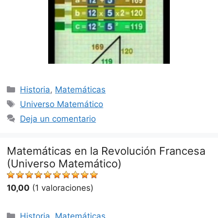
Categorías
Historia
,
Matemáticas
Etiquetas
Universo Matemático
Deja un comentario
Matemáticas en la Revolución Francesa
(Universo Matemático)
10,00
(1 valoraciones)
Categorías
Historia
,
Matemáticas