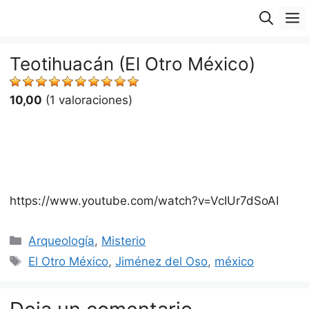
Saltar
M
al
contenido
Teotihuacán (El Otro México)
10,00
(1 valoraciones)
https://www.youtube.com/watch?v=VcIUr7dSoAI
Categorías
Arqueología
,
Misterio
Etiquetas
El Otro México
,
Jiménez del Oso
,
méxico