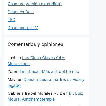
Cosmos (Versión extendida)
Después De…
TED
Documentos TV
Comentarios y opiniones
Javi
en
Las Cinco Claves 04 –
Mutaciones
Yo
en
Tino Casal: Más allá del tiempo
Mavi
en
Diana, nuestra madre: su vida y
legado
Gabriela Isabel Morales Ruiz
en
Dr. Luiz
Moura: Autohemoterapia