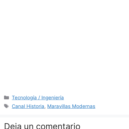
Categorías
Tecnología / Ingeniería
Etiquetas
Canal Historia
,
Maravillas Modernas
Deja un comentario