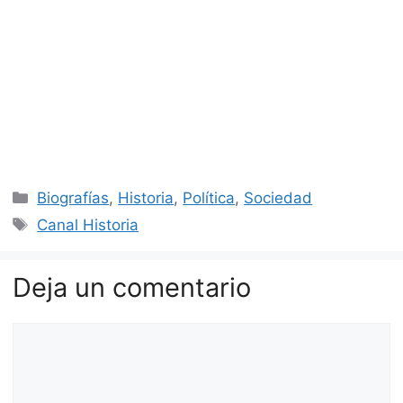
Categorías
Biografías
,
Historia
,
Política
,
Sociedad
Etiquetas
Canal Historia
Deja un comentario
Comentario