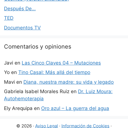
Después De…
TED
Documentos TV
Comentarios y opiniones
Javi
en
Las Cinco Claves 04 – Mutaciones
Yo
en
Tino Casal: Más allá del tiempo
Mavi
en
Diana, nuestra madre: su vida y legado
Gabriela Isabel Morales Ruiz
en
Dr. Luiz Moura:
Autohemoterapia
Ely Arequipa
en
Oro azul – La guerra del agua
© 2026 ·
Aviso Legal
·
Información de Cookies
·