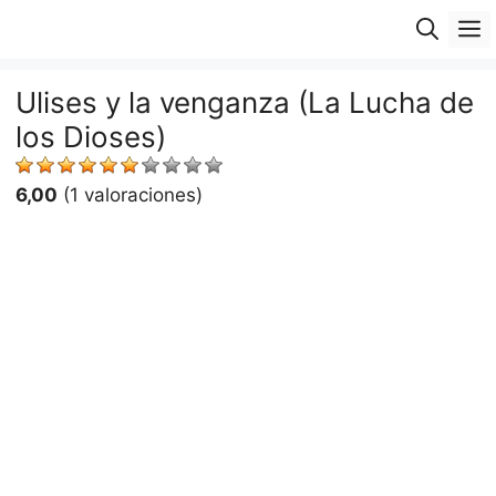
Saltar
M
al
contenido
Ulises y la venganza (La Lucha de
los Dioses)
6,00
(1 valoraciones)