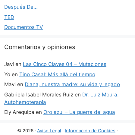
Después De…
TED
Documentos TV
Comentarios y opiniones
Javi
en
Las Cinco Claves 04 – Mutaciones
Yo
en
Tino Casal: Más allá del tiempo
Mavi
en
Diana, nuestra madre: su vida y legado
Gabriela Isabel Morales Ruiz
en
Dr. Luiz Moura:
Autohemoterapia
Ely Arequipa
en
Oro azul – La guerra del agua
© 2026 ·
Aviso Legal
·
Información de Cookies
·