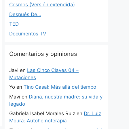
Cosmos (Versión extendida)
Después De…
TED
Documentos TV
Comentarios y opiniones
Javi
en
Las Cinco Claves 04 –
Mutaciones
Yo
en
Tino Casal: Más allá del tiempo
Mavi
en
Diana, nuestra madre: su vida y
legado
Gabriela Isabel Morales Ruiz
en
Dr. Luiz
Moura: Autohemoterapia