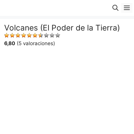
Saltar
M
al
contenido
Volcanes (El Poder de la Tierra)
6,80
(5 valoraciones)