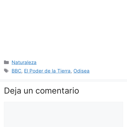
Categorías
Naturaleza
Etiquetas
BBC
,
El Poder de la Tierra
,
Odisea
Deja un comentario
Comentario