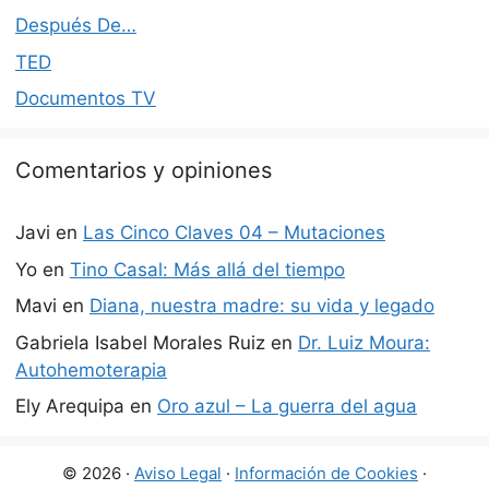
Después De…
TED
Documentos TV
Comentarios y opiniones
Javi
en
Las Cinco Claves 04 – Mutaciones
Yo
en
Tino Casal: Más allá del tiempo
Mavi
en
Diana, nuestra madre: su vida y legado
Gabriela Isabel Morales Ruiz
en
Dr. Luiz Moura:
Autohemoterapia
Ely Arequipa
en
Oro azul – La guerra del agua
© 2026 ·
Aviso Legal
·
Información de Cookies
·