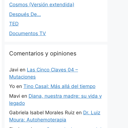
Cosmos (Versión extendida)
Después De…
TED
Documentos TV
Comentarios y opiniones
Javi
en
Las Cinco Claves 04 –
Mutaciones
Yo
en
Tino Casal: Más allá del tiempo
Mavi
en
Diana, nuestra madre: su vida y
legado
Gabriela Isabel Morales Ruiz
en
Dr. Luiz
Moura: Autohemoterapia