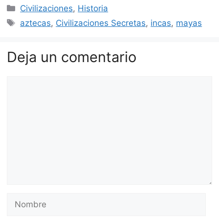
Categorías
Civilizaciones
,
Historia
Etiquetas
aztecas
,
Civilizaciones Secretas
,
incas
,
mayas
Deja un comentario
Comentario
Nombre