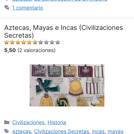
1 comentario
Aztecas, Mayas e Incas (Civilizaciones
Secretas)
5,50
(2 valoraciones)
Categorías
Civilizaciones
,
Historia
Etiquetas
aztecas
,
Civilizaciones Secretas
,
incas
,
mayas