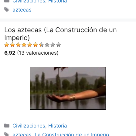
Civilizaciones
,
Historia
Etiquetas
aztecas
Los aztecas (La Construcción de un
Imperio)
6,92
(13 valoraciones)
Categorías
Civilizaciones
,
Historia
Etiquetas
aztecas
,
La Construcción de un Imperio