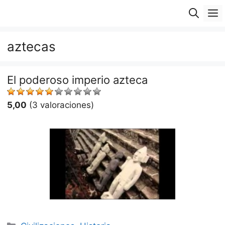
Saltar
M
al
contenido
aztecas
El poderoso imperio azteca
5,00
(3 valoraciones)
Categorías