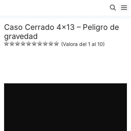
Saltar
M
al
contenido
Caso Cerrado 4×13 – Peligro de
gravedad
(Valora del 1 al 10)