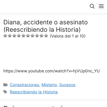
Saltar
M
al
contenido
Diana, accidente o asesinato
(Reescribiendo la Historia)
(Valora del 1 al 10)
https://www.youtube.com/watch?v=hjVUp0nc_YU
Categorías
Conspiraciones
,
Misterio
,
Sucesos
Etiquetas
Reescribiendo la Historia