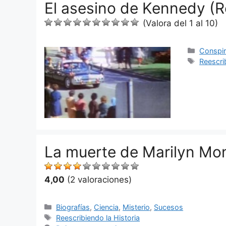
El asesino de Kennedy (Re
(Valora del 1 al 10)
Categor
Conspir
Etiquet
Reescri
La muerte de Marilyn Mon
4,00
(2 valoraciones)
Categorías
Biografías
,
Ciencia
,
Misterio
,
Sucesos
Etiquetas
Reescribiendo la Historia