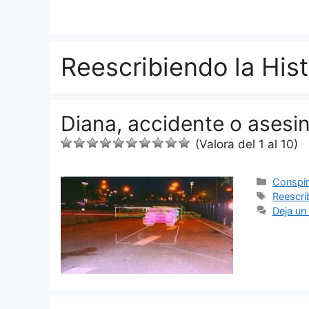
Saltar
al
contenido
Reescribiendo la Hist
Diana, accidente o asesin
(Valora del 1 al 10)
Categor
Conspir
Etiquet
Reescri
Deja un