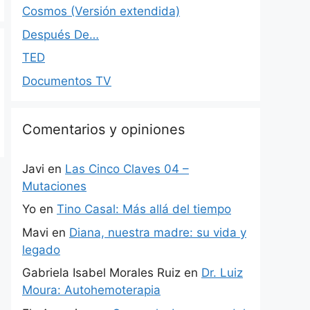
Cosmos (Versión extendida)
Después De…
TED
Documentos TV
Comentarios y opiniones
Javi
en
Las Cinco Claves 04 –
Mutaciones
Yo
en
Tino Casal: Más allá del tiempo
Mavi
en
Diana, nuestra madre: su vida y
legado
Gabriela Isabel Morales Ruiz
en
Dr. Luiz
Moura: Autohemoterapia