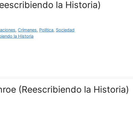
escribiendo la Historia)
ías
aciones
,
Crímenes
,
Política
,
Sociedad
as
biendo la Historia
roe (Reescribiendo la Historia)