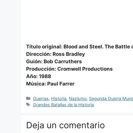
Título original: Blood and Steel. The Battle 
Dirección: Ross Bradley
Guión: Bob Carruthers
Producción: Cromwell Productions
Año: 1988
Música: Paul Farrer
Categorías
Guerras
,
Historia
,
Nazismo
,
Segunda Guerra Mund
Etiquetas
Grandes Batallas de la Historia
Deja un comentario