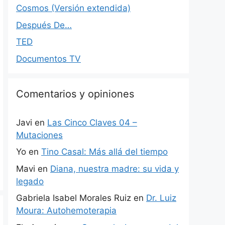
Cosmos (Versión extendida)
Después De…
TED
Documentos TV
Comentarios y opiniones
Javi
en
Las Cinco Claves 04 –
Mutaciones
Yo
en
Tino Casal: Más allá del tiempo
Mavi
en
Diana, nuestra madre: su vida y
legado
Gabriela Isabel Morales Ruiz
en
Dr. Luiz
Moura: Autohemoterapia