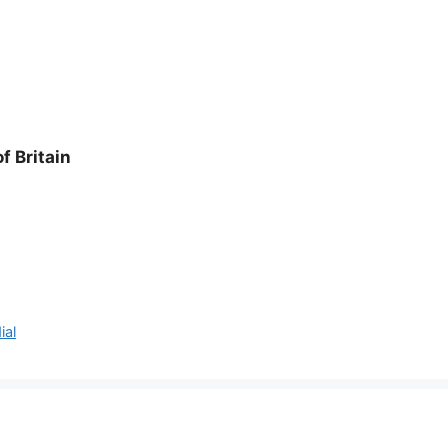
of Britain
ial