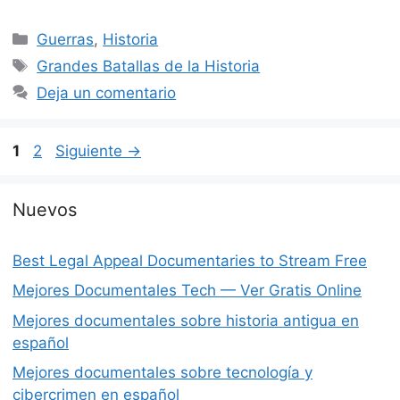
Categorías
Guerras
,
Historia
Etiquetas
Grandes Batallas de la Historia
Deja un comentario
Página
Página
1
2
Siguiente
→
Nuevos
Best Legal Appeal Documentaries to Stream Free
Mejores Documentales Tech — Ver Gratis Online
Mejores documentales sobre historia antigua en
español
Mejores documentales sobre tecnología y
cibercrimen en español