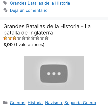
Etiquetas
Grandes Batallas de la Historia
Deja un comentario
Grandes Batallas de la Historia – La
batalla de Inglaterra
3,00
(1 valoraciones)
Categorías
Guerras
,
Historia
,
Nazismo
,
Segunda Guerra