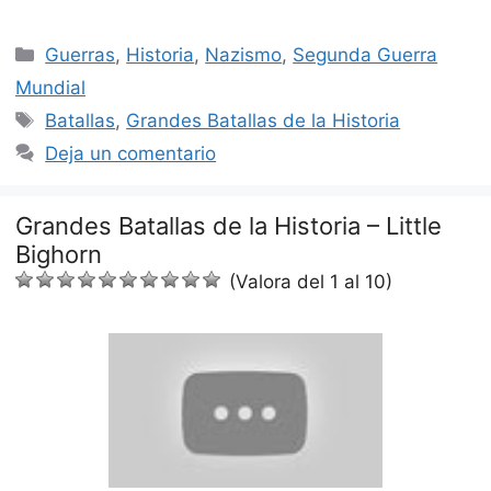
Categorías
Guerras
,
Historia
,
Nazismo
,
Segunda Guerra
Mundial
Etiquetas
Batallas
,
Grandes Batallas de la Historia
Deja un comentario
Grandes Batallas de la Historia – Little
Bighorn
(Valora del 1 al 10)