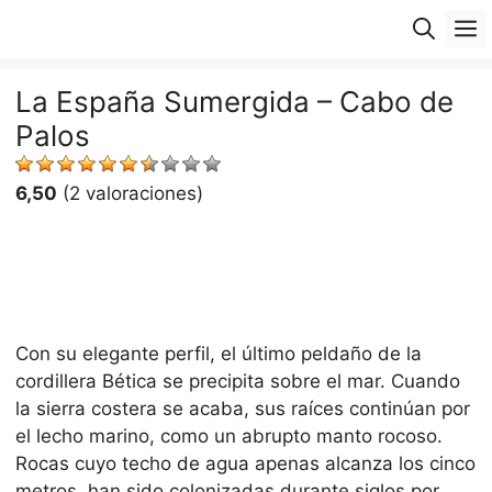
Saltar
M
al
contenido
La España Sumergida – Cabo de
Palos
6,50
(2 valoraciones)
Con su elegante perfil, el último peldaño de la
cordillera Bética se precipita sobre el mar. Cuando
la sierra costera se acaba, sus raíces continúan por
el lecho marino, como un abrupto manto rocoso.
Rocas cuyo techo de agua apenas alcanza los cinco
metros, han sido colonizadas durante siglos por