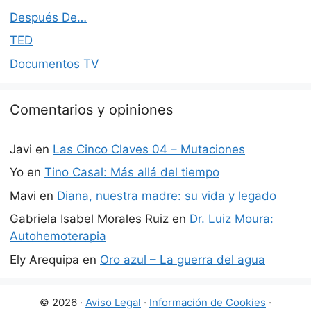
Después De…
TED
Documentos TV
Comentarios y opiniones
Javi
en
Las Cinco Claves 04 – Mutaciones
Yo
en
Tino Casal: Más allá del tiempo
Mavi
en
Diana, nuestra madre: su vida y legado
Gabriela Isabel Morales Ruiz
en
Dr. Luiz Moura:
Autohemoterapia
Ely Arequipa
en
Oro azul – La guerra del agua
© 2026 ·
Aviso Legal
·
Información de Cookies
·