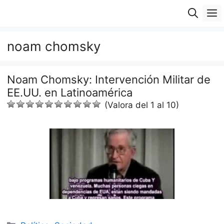
Saltar
M
al
contenido
noam chomsky
Noam Chomsky: Intervención Militar de
EE.UU. en Latinoamérica
(Valora del 1 al 10)
Categorías