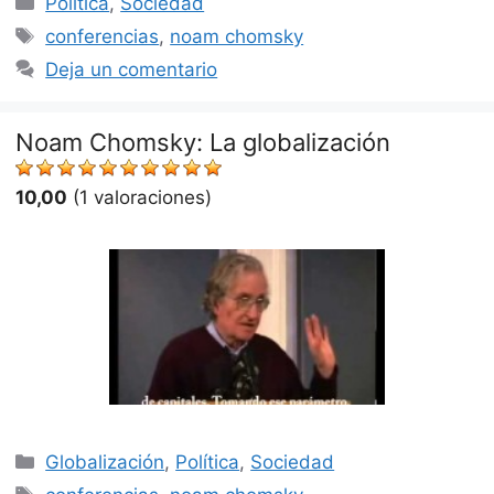
Política
,
Sociedad
Etiquetas
conferencias
,
noam chomsky
Deja un comentario
Noam Chomsky: La globalización
10,00
(1 valoraciones)
Categorías
Globalización
,
Política
,
Sociedad
Etiquetas