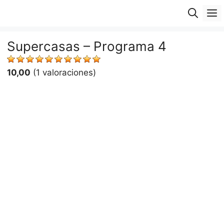
Saltar
M
al
contenido
Supercasas – Programa 4
10,00
(1 valoraciones)