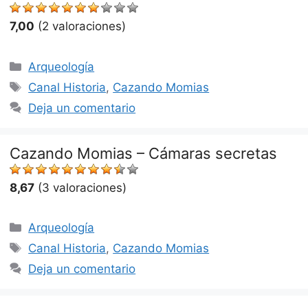
7,00
(2 valoraciones)
Categorías
Arqueología
Etiquetas
Canal Historia
,
Cazando Momias
Deja un comentario
Cazando Momias – Cámaras secretas
8,67
(3 valoraciones)
Categorías
Arqueología
Etiquetas
Canal Historia
,
Cazando Momias
Deja un comentario