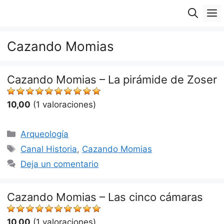
Saltar
M
al
contenido
Cazando Momias
Cazando Momias – La pirámide de Zoser
10,00
(1 valoraciones)
Categorías
Arqueología
Etiquetas
Canal Historia
,
Cazando Momias
Deja un comentario
Cazando Momias – Las cinco cámaras
10,00
(1 valoraciones)