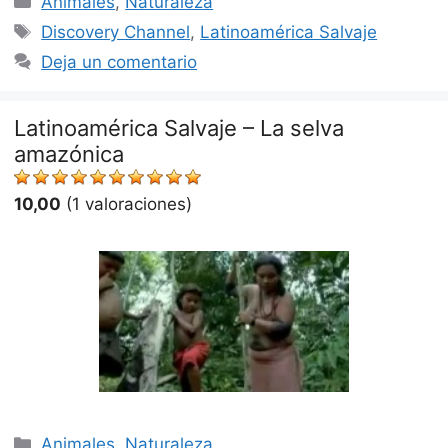
Animales
,
Naturaleza
Etiquetas
Discovery Channel
,
Latinoamérica Salvaje
Deja un comentario
Latinoamérica Salvaje – La selva
amazónica
10,00
(1 valoraciones)
Categorías
Animales
,
Naturaleza