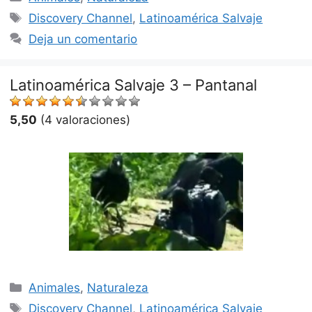
Etiquetas
Discovery Channel
,
Latinoamérica Salvaje
Deja un comentario
Latinoamérica Salvaje 3 – Pantanal
5,50
(4 valoraciones)
Categorías
Animales
,
Naturaleza
Etiquetas
Discovery Channel
,
Latinoamérica Salvaje