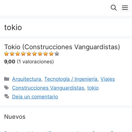
Saltar
M
al
contenido
tokio
Tokio (Construcciones Vanguardistas)
9,00
(1 valoraciones)
Categorías
Arquitectura
,
Tecnología / Ingeniería
,
Viajes
Etiquetas
Construcciones Vanguardistas
,
tokio
Deja un comentario
Nuevos