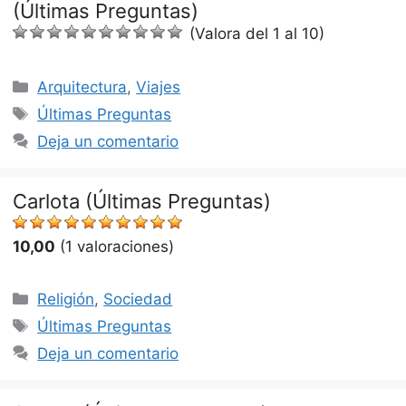
(Últimas Preguntas)
(Valora del 1 al 10)
Categorías
Arquitectura
,
Viajes
Etiquetas
Últimas Preguntas
Deja un comentario
Carlota (Últimas Preguntas)
10,00
(1 valoraciones)
Categorías
Religión
,
Sociedad
Etiquetas
Últimas Preguntas
Deja un comentario