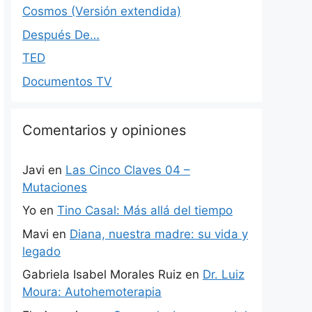
Cosmos (Versión extendida)
Después De…
TED
Documentos TV
Comentarios y opiniones
Javi
en
Las Cinco Claves 04 –
Mutaciones
Yo
en
Tino Casal: Más allá del tiempo
Mavi
en
Diana, nuestra madre: su vida y
legado
Gabriela Isabel Morales Ruiz
en
Dr. Luiz
Moura: Autohemoterapia