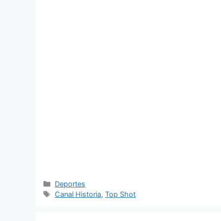
Categorías
Deportes
Etiquetas
Canal Historia
,
Top Shot