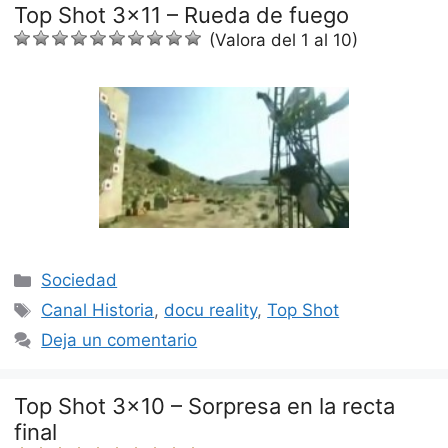
Top Shot 3×11 – Rueda de fuego
(Valora del 1 al 10)
Categorías
Sociedad
Etiquetas
Canal Historia
,
docu reality
,
Top Shot
Deja un comentario
Top Shot 3×10 – Sorpresa en la recta
final