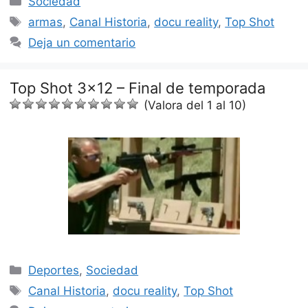
Sociedad
Etiquetas
armas
,
Canal Historia
,
docu reality
,
Top Shot
Deja un comentario
Top Shot 3×12 – Final de temporada
(Valora del 1 al 10)
Categorías
Deportes
,
Sociedad
Etiquetas
Canal Historia
,
docu reality
,
Top Shot