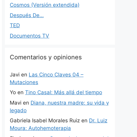
Cosmos (Versión extendida)
Después De…
TED
Documentos TV
Comentarios y opiniones
Javi
en
Las Cinco Claves 04 –
Mutaciones
Yo
en
Tino Casal: Más allá del tiempo
Mavi
en
Diana, nuestra madre: su vida y
legado
Gabriela Isabel Morales Ruiz
en
Dr. Luiz
Moura: Autohemoterapia