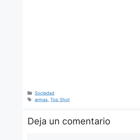
Categorías
Sociedad
Etiquetas
armas
,
Top Shot
Deja un comentario
Comentario