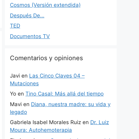
Cosmos (Versión extendida)
Después De…
TED
Documentos TV
Comentarios y opiniones
Javi
en
Las Cinco Claves 04 –
Mutaciones
Yo
en
Tino Casal: Más allá del tiempo
Mavi
en
Diana, nuestra madre: su vida y
legado
Gabriela Isabel Morales Ruiz
en
Dr. Luiz
Moura: Autohemoterapia