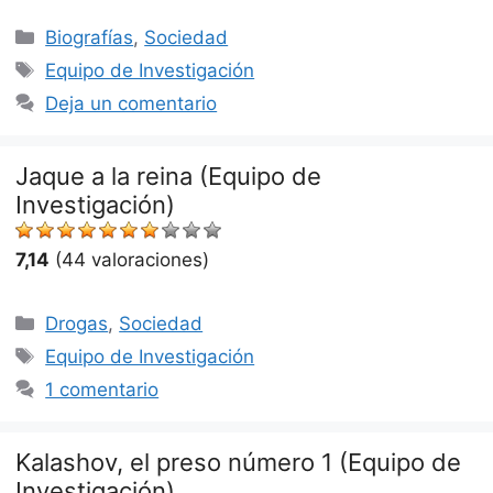
Categorías
Biografías
,
Sociedad
Etiquetas
Equipo de Investigación
Deja un comentario
Jaque a la reina (Equipo de
Investigación)
7,14
(44 valoraciones)
Categorías
Drogas
,
Sociedad
Etiquetas
Equipo de Investigación
1 comentario
Kalashov, el preso número 1 (Equipo de
Investigación)