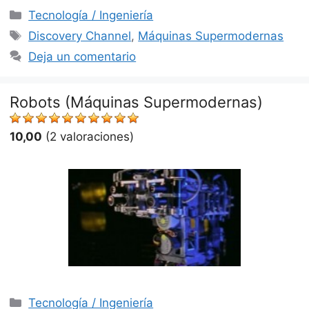
Categorías
Tecnología / Ingeniería
Etiquetas
Discovery Channel
,
Máquinas Supermodernas
Deja un comentario
Robots (Máquinas Supermodernas)
10,00
(2 valoraciones)
Categorías
Tecnología / Ingeniería